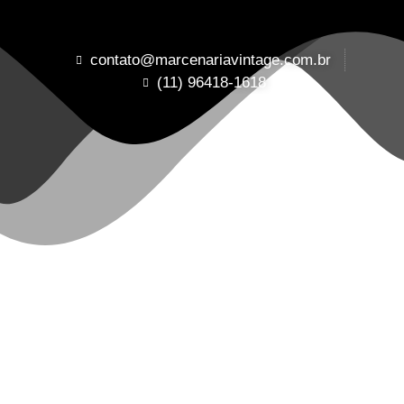
contato@marcenariavintage.com.br
(11) 96418-1618