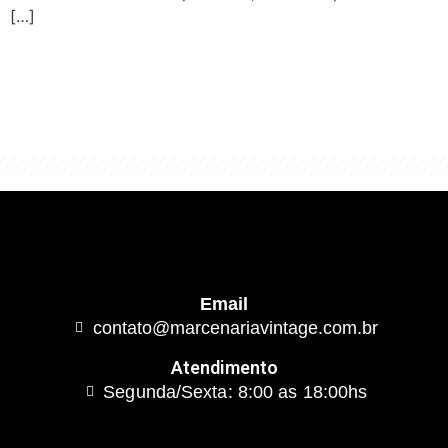
[…]
"Algo clássico e de excelente qualidade.
É com este conceito que trabalhamos."
Email
contato@marcenariavintage.com.br
Atendimento
Segunda/Sexta: 8:00 as 18:00hs