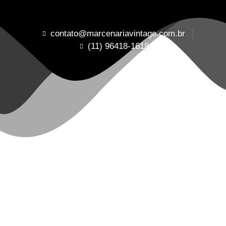
contato@marcenariavintage.com.br
(11) 96418-1618