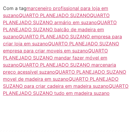
Com a tag
marceneiro profissional para loja em
suzano
QUARTO PLANEJADO SUZANO
QUARTO
PLANEJADO SUZANO armário em suzano
QUARTO
PLANEJADO SUZANO balcão de madeira em
suzano
QUARTO PLANEJADO SUZANO empresa para
criar loja em suzano
QUARTO PLANEJADO SUZANO
empresa para criar moveis em suzano
QUARTO
PLANEJADO SUZANO mandar fazer móvel em
suzano
QUARTO PLANEJADO SUZANO marcenaria
preço acessível suzano
QUARTO PLANEJADO SUZANO
movel de madeira em suzano
QUARTO PLANEJADO
SUZANO para criar cadeira em madeira suzano
QUARTO
PLANEJADO SUZANO tudo em madeira suzano
"Algo clássico e de excelente qualidade.
É com este conceito que trabalhamos."