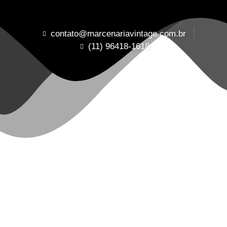
contato@marcenariavintage.com.br
(11) 96418-1618