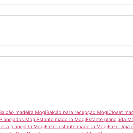
Balcão madeira Mogi
Balcão para recepção Mogi
Closet ma
 Planejados Mogi
Estante madeira Mogi
Estante planejada M
eira planejada Mogi
Fazer estante madeira Mogi
Fazer loja