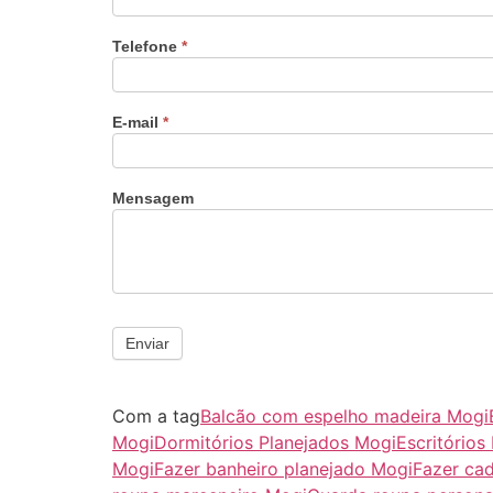
Telefone
*
E-mail
*
Mensagem
Enviar
Com a tag
Balcão com espelho madeira Mogi
Mogi
Dormitórios Planejados Mogi
Escritórios
Mogi
Fazer banheiro planejado Mogi
Fazer cad