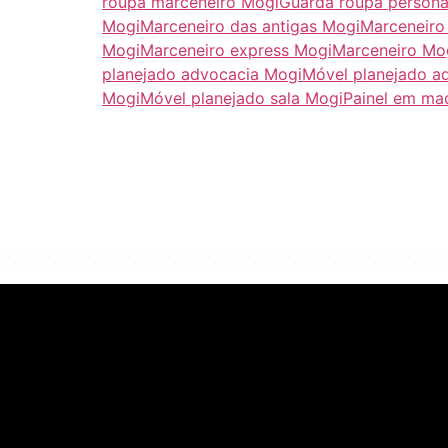
roupa marceneiro Mogi
Guarda roupa persona
Mogi
Marceneiro das antigas Mogi
Marceneiro
Mogi
Marceneiro express Mogi
Marceneiro Mo
planejado advocacia Mogi
Móvel planejado 
Mogi
Móvel planejado sala Mogi
Painel em ma
"Algo clássico e de 