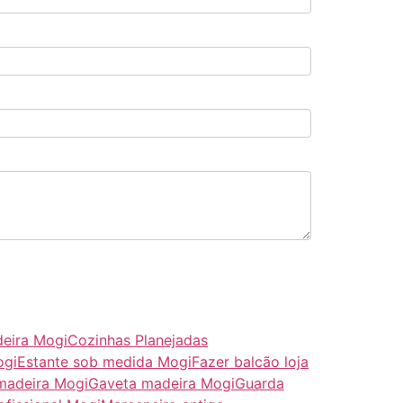
deira Mogi
Cozinhas Planejadas
ogi
Estante sob medida Mogi
Fazer balcão loja
 madeira Mogi
Gaveta madeira Mogi
Guarda