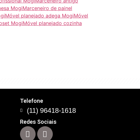
ofissional Mogi
Marceneiro antigo
mesa Mogi
Marceneiro de painel
gi
Móvel planejado adega Mogi
Móvel
oset Mogi
Móvel planejado cozinha
com este conceito que
Telefone
(11) 96418-1618
Redes Sociais