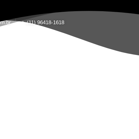
om.br
(11) 96418-1618