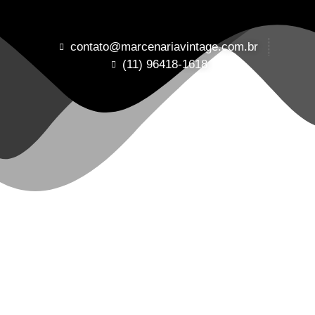
contato@marcenariavintage.com.br
(11) 96418-1618