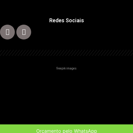
Redes Sociais
freepik images
Centro
Zona Norte
Zona Sul
Zona Leste
Orçamento pelo WhatsApp
Alto Tiete