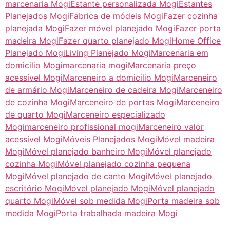
marcenaria Mogi
Estante personalizada Mogi
Estantes
Planejados Mogi
Fabrica de módeis Mogi
Fazer cozinha
planejada Mogi
Fazer móvel planejado Mogi
Fazer porta
madeira Mogi
Fazer quarto planejado Mogi
Home Office
Planejado Mogi
Living Planejado Mogi
Marcenaria em
domicilio Mogi
marcenaria mogi
Marcenaria preço
acessível Mogi
Marceneiro a domicilio Mogi
Marceneiro
de armário Mogi
Marceneiro de cadeira Mogi
Marceneiro
de cozinha Mogi
Marceneiro de portas Mogi
Marceneiro
de quarto Mogi
Marceneiro especializado
Mogi
marceneiro profissional mogi
Marceneiro valor
acessível Mogi
Móveis Planejados Mogi
Móvel madeira
Mogi
Móvel planejado banheiro Mogi
Móvel planejado
cozinha Mogi
Móvel planejado cozinha pequena
Mogi
Móvel planejado de canto Mogi
Móvel planejado
escritório Mogi
Móvel planejado Mogi
Móvel planejado
quarto Mogi
Móvel sob medida Mogi
Porta madeira sob
medida Mogi
Porta trabalhada madeira Mogi