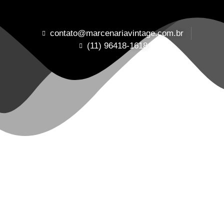
contato@marcenariavintage.com.br
(11) 96418-1618