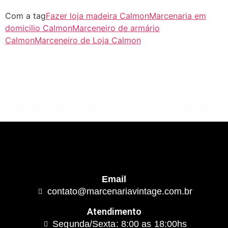
Com a tag
Fazer loja madeira Calmon
Marcenaria em
domicilio Calmon
Marceneiro de armário
Calmon
Marceneiro de Loja Calmon
"Algo clássico e de excelente qualidade.
É com este conceito que trabalhamos."
Email
contato@marcenariavintage.com.br
Atendimento
Segunda/Sexta: 8:00 as 18:00hs