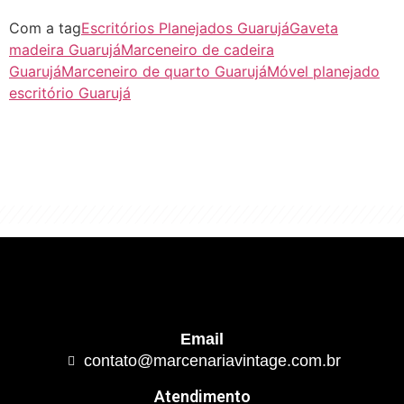
Com a tag
Escritórios Planejados Guarujá
Gaveta
madeira Guarujá
Marceneiro de cadeira
Guarujá
Marceneiro de quarto Guarujá
Móvel planejado
escritório Guarujá
"Algo clássico e de excelente qualidade.
É com este conceito que trabalhamos."
Email
contato@marcenariavintage.com.br
Atendimento