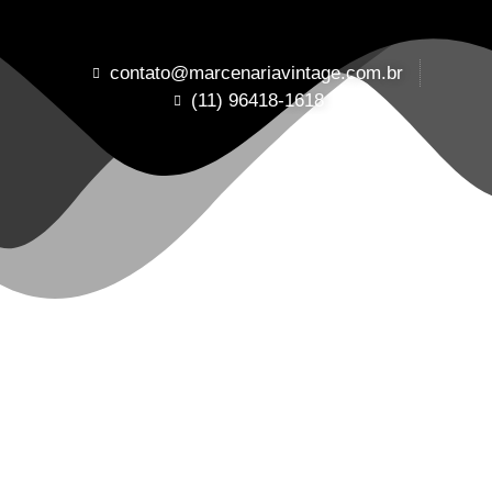
contato@marcenariavintage.com.br
(11) 96418-1618