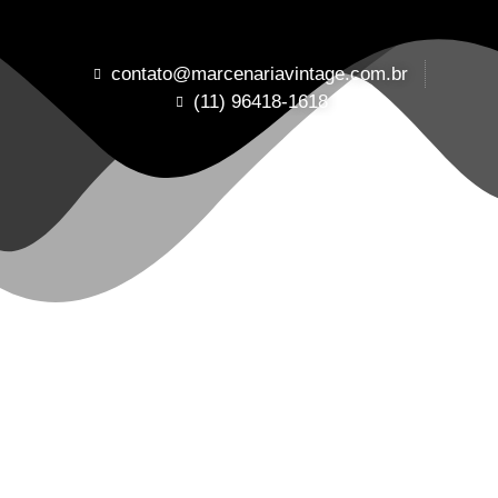
contato@marcenariavintage.com.br
(11) 96418-1618