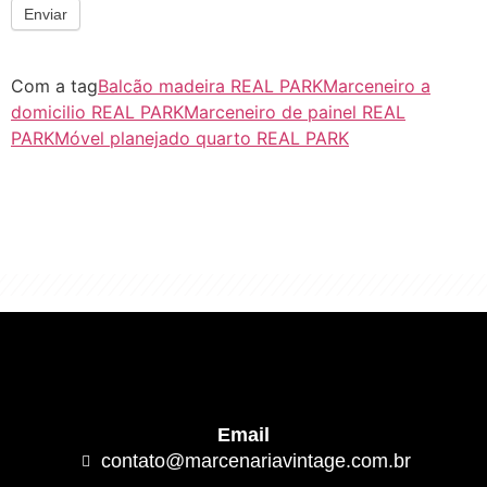
Enviar
Com a tag
Balcão madeira REAL PARK
Marceneiro a
domicilio REAL PARK
Marceneiro de painel REAL
PARK
Móvel planejado quarto REAL PARK
"Algo clássico e de excelente qualidade.
É com este conceito que trabalhamos."
Email
contato@marcenariavintage.com.br