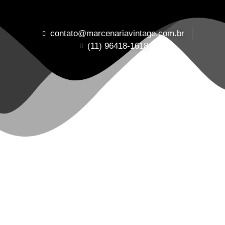
contato@marcenariavintage.com.br
(11) 96418-1618