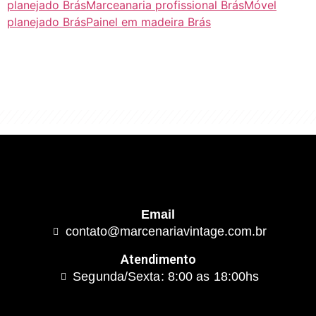
planejado Brás
Marceanaria profissional Brás
Móvel
planejado Brás
Painel em madeira Brás
"Algo clássico e de excelente qualidade.
É com este conceito que trabalhamos."
Email
contato@marcenariavintage.com.br
Atendimento
Segunda/Sexta: 8:00 as 18:00hs