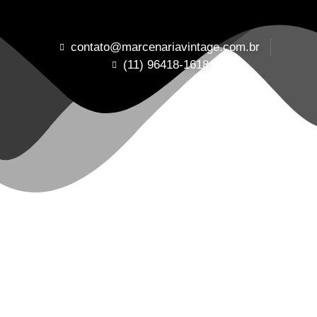
contato@marcenariavintage.com.br
(11) 96418-1618