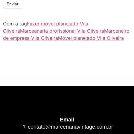
Enviar
Com a tag
Fazer móvel planejado Vila
Oliveira
Marceanaria profissional Vila Oliveira
Marceneiro
de empresa Vila Oliveira
Móvel planejado Vila Oliveira
"Algo clássico e de excelente qualidade.
É com este conceito que trabalhamos."
Email
contato@marcenariavintage.com.br