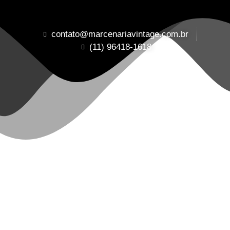
contato@marcenariavintage.com.br
(11) 96418-1618