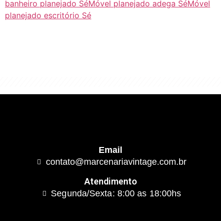
banheiro planejado Sé
Móvel planejado adega Sé
Móvel
planejado escritório Sé
"Algo clássico e de excelente qualidade.
É com este conceito que trabalhamos."
Email
contato@marcenariavintage.com.br
Atendimento
Segunda/Sexta: 8:00 as 18:00hs