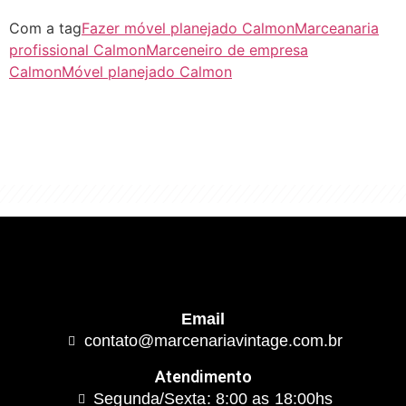
Com a tag
Fazer móvel planejado Calmon
Marceanaria
profissional Calmon
Marceneiro de empresa
Calmon
Móvel planejado Calmon
"Algo clássico e de excelente qualidade.
É com este conceito que trabalhamos."
Email
contato@marcenariavintage.com.br
Atendimento
Segunda/Sexta: 8:00 as 18:00hs