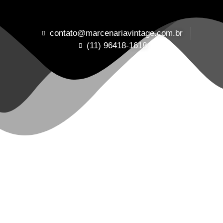
contato@marcenariavintage.com.br
(11) 96418-1618