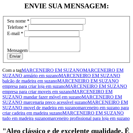
ENVIE SUA MENSAGEM:
Seu nome
*
Telefone
*
E-mail
*
Mensagem
Enviar
Com a tag
MARCENEIRO EM SUZANO
MARCENEIRO EM
SUZANO armário em suzano
MARCENEIRO EM SUZANO
balcão de madeira em suzano
MARCENEIRO EM SUZANO
empresa para criar loja em suzano
MARCENEIRO EM SUZANO
empresa para criar moveis em suzano
MARCENEIRO EM
SUZANO mandar fazer móvel em suzano
MARCENEIRO EM
SUZANO marcenaria preço acessível suzano
MARCENEIRO EM
SUZANO movel de madeira em suzano
marceneiro em suzano para
criar cadeira em madeira suzano
MARCENEIRO EM SUZANO
tudo em madeira suzano
marceneiro profissional para loja em suzano
"Algo clássico e de excelente qualidade. É