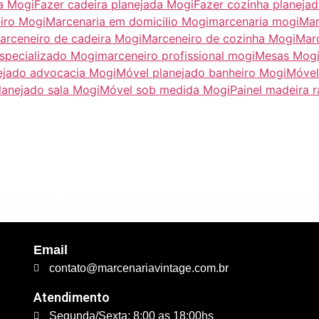
ja Mogi
Fazer cadeira planejada Mogi
Fazer cozinha planeja
iro Mogi
Marcenaria em domicilio Mogi
marcenaria mogi
Mar
arceneiro de cadeira Mogi
Marceneiro de cozinha Mogi
Marc
specializado Mogi
marceneiro profissional mogi
Mesas Mog
ejado advocacia Mogi
Móvel planejado banheiro Mogi
Móvel
lanejado sala Mogi
Móvel sob medida Mogi
Painel madeira 
excelente qualidade. É 
trabalhamos."
Email
contato@marcenariavintage.com.br
Atendimento
Segunda/Sexta: 8:00 as 18:00hs