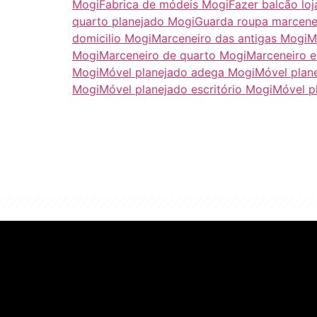
Mogi
Fabrica de módeis Mogi
Fazer balcão lo
quarto planejado Mogi
Guarda roupa marcene
domicilio Mogi
Marceneiro das antigas Mogi
M
Mogi
Marceneiro de quarto Mogi
Marceneiro e
Mogi
Móvel planejado adega Mogi
Móvel plan
Mogi
Móvel planejado escritório Mogi
Móvel p
"Algo clássico e de 