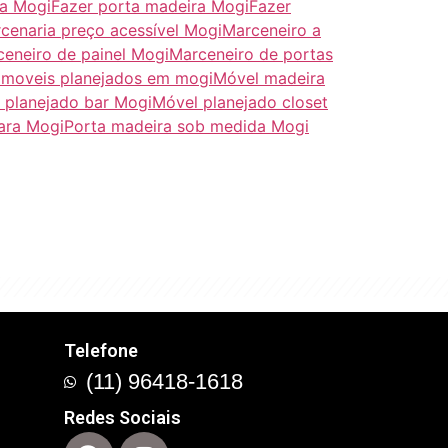
da Mogi
Fazer porta madeira Mogi
Fazer
cenaria preço acessível Mogi
Marceneiro a
eneiro de painel Mogi
Marceneiro de portas
i
moveis planejados em mogi
Móvel madeira
 planejado bar Mogi
Móvel planejado closet
rara Mogi
Porta madeira sob medida Mogi
com este conceito que
Telefone
(11) 96418-1618
Redes Sociais