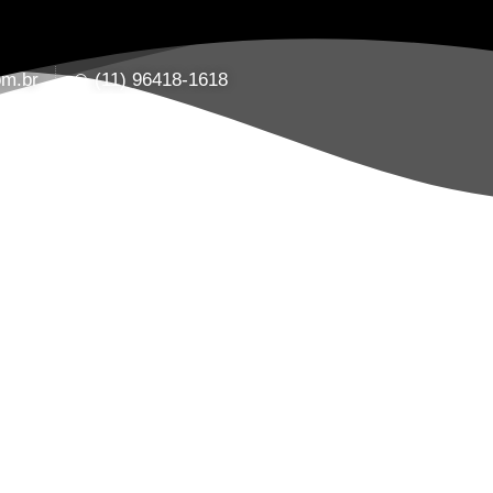
om.br
(11) 96418-1618