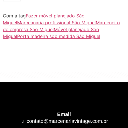
Com a tag
Fazer móvel planejado São
Miguel
Marceanaria profissional São Miguel
Marceneiro
de empresa São Miguel
Móvel planejado São
Miguel
Porta madeira sob medida São Miguel
"Algo clássico e de excelente qualidade.
É com este conceito que trabalhamos."
Email
contato@marcenariavintage.com.br