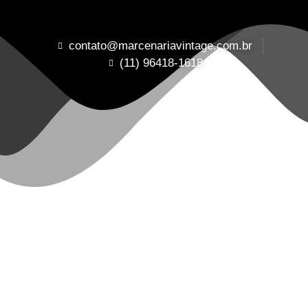
contato@marcenariavintage.com.br
(11) 96418-1618