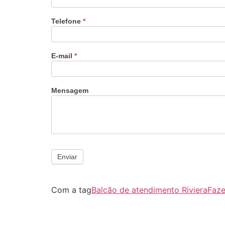
Telefone
*
E-mail
*
Mensagem
Enviar
Com a tag
Balcão de atendimento Riviera
Faze
"Algo clássico e de 