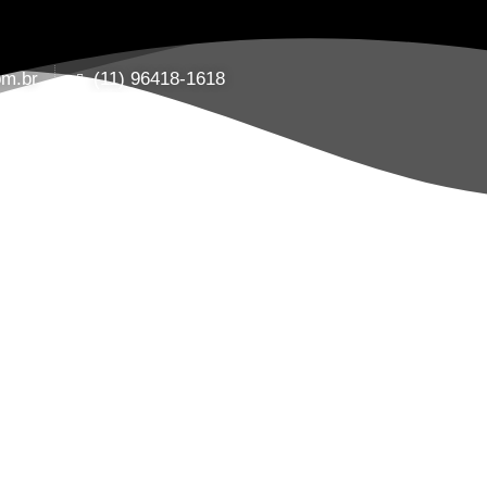
om.br
(11) 96418-1618