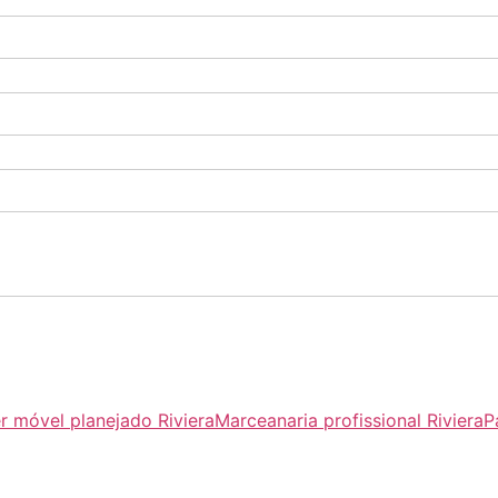
r móvel planejado Riviera
Marceanaria profissional Riviera
P
excelente qualidade. É 