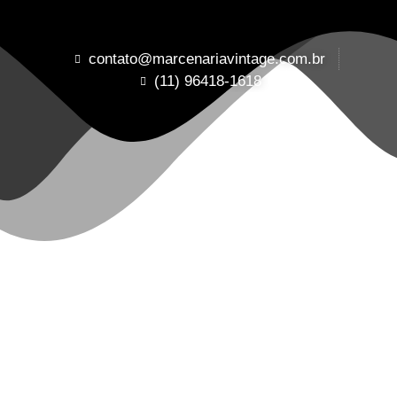
contato@marcenariavintage.com.br
(11) 96418-1618