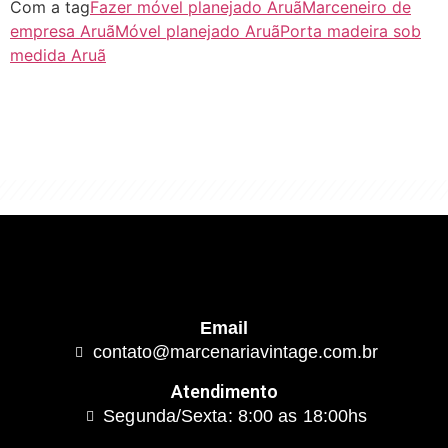
Com a tag
Fazer móvel planejado Aruã
Marceneiro de
empresa Aruã
Móvel planejado Aruã
Porta madeira sob
medida Aruã
"Algo clássico e de excelente qualidade.
É com este conceito que trabalhamos."
Email
contato@marcenariavintage.com.br
Atendimento
Segunda/Sexta: 8:00 as 18:00hs