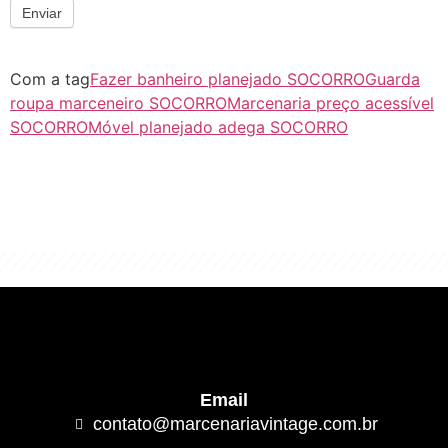
Enviar
Com a tag
Fazer banheiro planejado SOCORRO
Guarda
roupa marceneiro SOCORRO
Marcenaria preço acessível
SOCORRO
Móvel planejado adega SOCORRO
"Algo clássico e de excelente qualidade.
É com este conceito que trabalhamos."
Email
contato@marcenariavintage.com.br