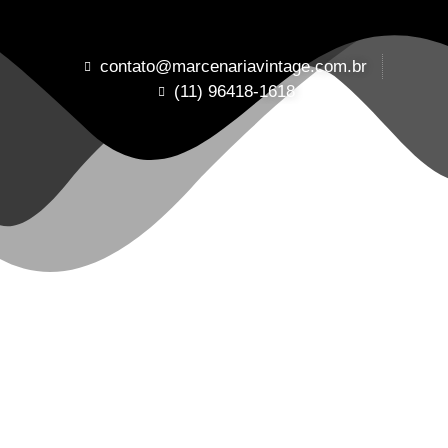
contato@marcenariavintage.com.br
(11) 96418-1618