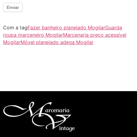
Enviar
Com a tag
Fazer banheiro planejado Mogilar
Guarda
roupa marceneiro Mogilar
Marcenaria preço acessível
Mogilar
Móvel planejado adega Mogilar
"Algo clássico e de excelente qualidade.
É com este conceito que trabalhamos."