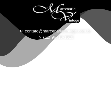
contato@marcenariavintage.com.br
(11) 96418-1618