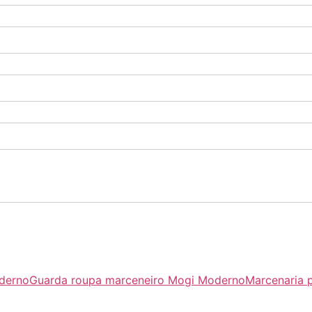
oderno
Guarda roupa marceneiro Mogi Moderno
Marcenaria 