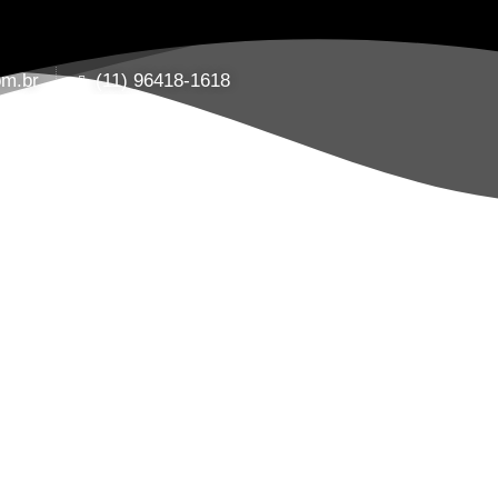
om.br
(11) 96418-1618