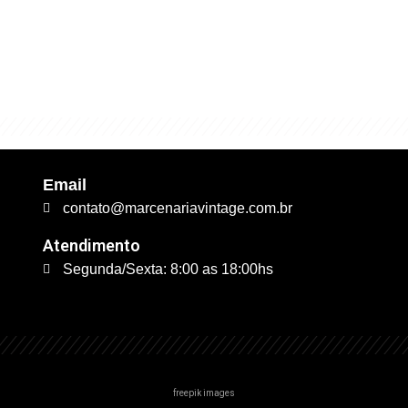
excelente qualidade. É 
trabalhamos."
Email
contato@marcenariavintage.com.br
Atendimento
Segunda/Sexta: 8:00 as 18:00hs
freepik images