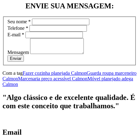
ENVIE SUA MENSAGEM:
Seu nome
*
Telefone
*
E-mail
*
Mensagem
Enviar
Com a tag
Fazer cozinha planejada Calmon
Guarda roupa marceneiro
Calmon
Marcenaria preço acessível Calmon
Móvel planejado adega
Calmon
"Algo clássico e de excelente qualidade. É
com este conceito que trabalhamos."
Email