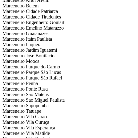
Marceneiro Artur Alvim
Marceneiro Belem
Marceneiro Cidade Patriarca
Marceneiro Cidade Tiradentes
Marceneiro Engenheiro Goulart
Marceneiro Emelino Matarazzo
Marceneiro Guaianazes
Marceneiro Itaim Paulista
Marceneiro Itaquera
Marceneiro Jardim Iguatemi
Marceneiro Jose Bonifacio
Marceneiro Mooca
Marceneiro Parque do Carmo
Marceneiro Parque São Lucas
Marceneiro Parque São Rafael
Marceneiro Penha
Marceneiro Ponte Rasa
Marceneiro São Mateus
Marceneiro Sao Miguel Paulista
Marceneiro Sapopemba
Marceneiro Tatuape
Marceneiro Vila Carao
Marceneiro Vila Curuça
Marceneiro Vila Esperança
Marceneiro Vila Matilde