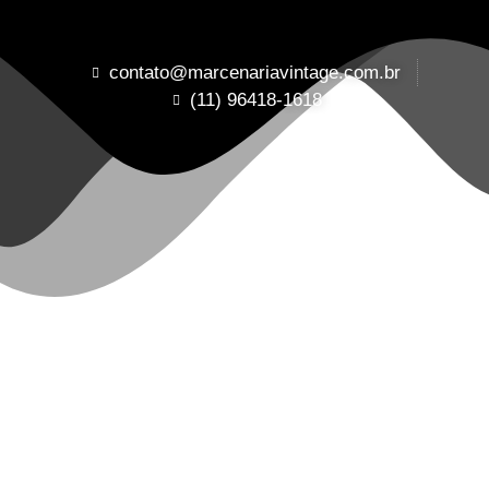
contato@marcenariavintage.com.br
(11) 96418-1618