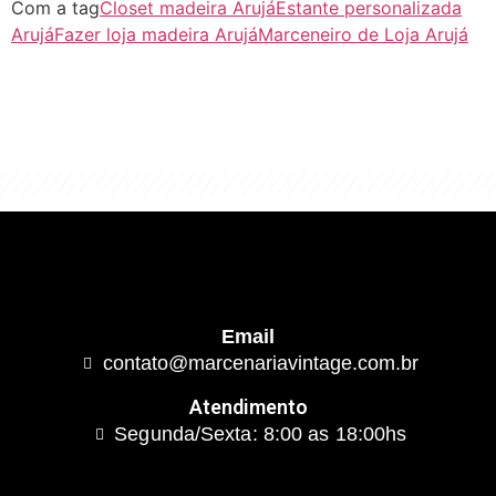
Com a tag
Closet madeira Arujá
Estante personalizada
Arujá
Fazer loja madeira Arujá
Marceneiro de Loja Arujá
"Algo clássico e de excelente qualidade.
É com este conceito que trabalhamos."
Email
contato@marcenariavintage.com.br
Atendimento
Segunda/Sexta: 8:00 as 18:00hs