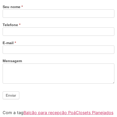
Seu nome
*
Telefone
*
E-mail
*
Mensagem
Enviar
Com a tag
Balcão para recepção Poá
Closets Planejados