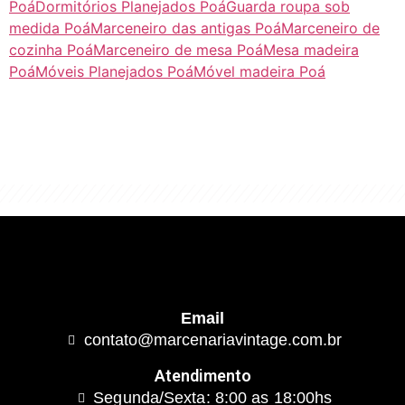
Poá
Dormitórios Planejados Poá
Guarda roupa sob
medida Poá
Marceneiro das antigas Poá
Marceneiro de
cozinha Poá
Marceneiro de mesa Poá
Mesa madeira
Poá
Móveis Planejados Poá
Móvel madeira Poá
"Algo clássico e de excelente qualidade.
É com este conceito que trabalhamos."
Email
contato@marcenariavintage.com.br
Atendimento
Segunda/Sexta: 8:00 as 18:00hs