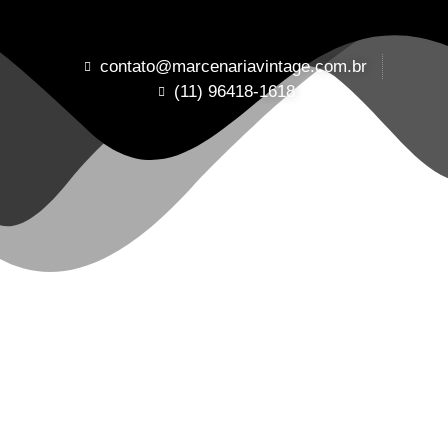
contato@marcenariavintage.com.br
(11) 96418-1618