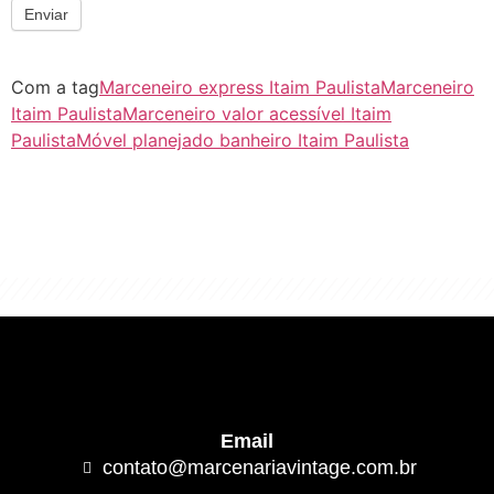
Enviar
Com a tag
Marceneiro express Itaim Paulista
Marceneiro
Itaim Paulista
Marceneiro valor acessível Itaim
Paulista
Móvel planejado banheiro Itaim Paulista
"Algo clássico e de excelente qualidade.
É com este conceito que trabalhamos."
Email
contato@marcenariavintage.com.br