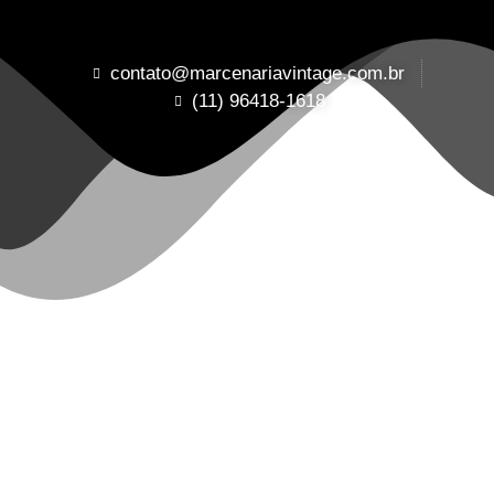
contato@marcenariavintage.com.br
(11) 96418-1618