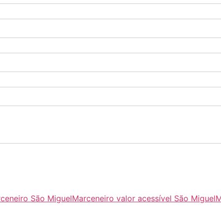
ceneiro São Miguel
Marceneiro valor acessível São Miguel
M