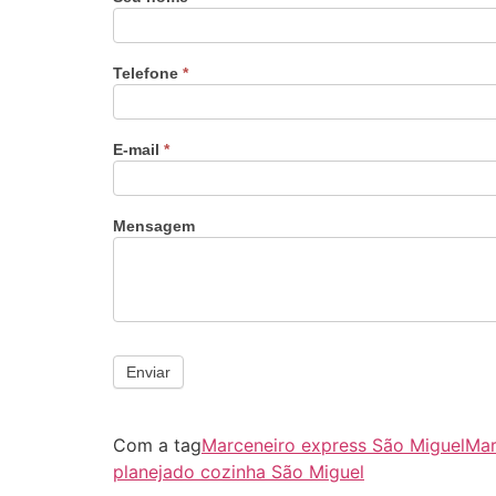
Telefone
*
E-mail
*
Mensagem
Enviar
Com a tag
Marceneiro express São Miguel
Mar
planejado cozinha São Miguel