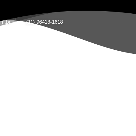
om.br
(11) 96418-1618