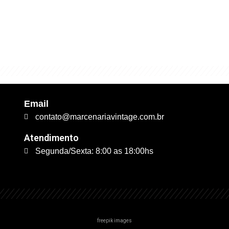
excelente qualidade. É 
trabalhamos."
Email
contato@marcenariavintage.com.br
Atendimento
Segunda/Sexta: 8:00 as 18:00hs
freepik images