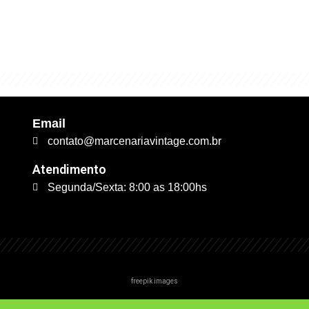
excelente qualidade. É 
trabalhamos."
Email
contato@marcenariavintage.com.br
Atendimento
Segunda/Sexta: 8:00 as 18:00hs
freepik images