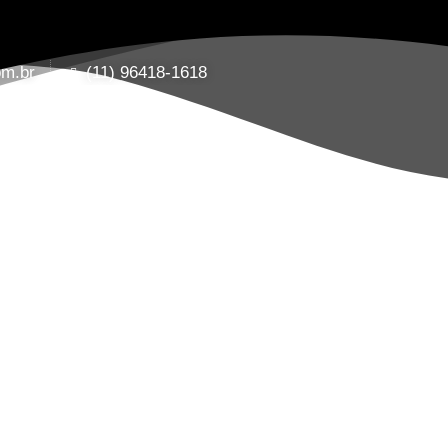
om.br
(11) 96418-1618