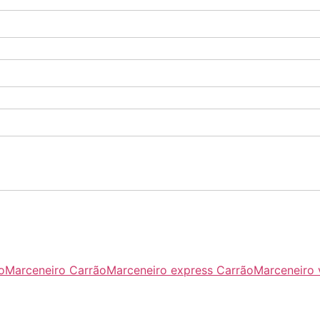
o
Marceneiro Carrão
Marceneiro express Carrão
Marceneiro 