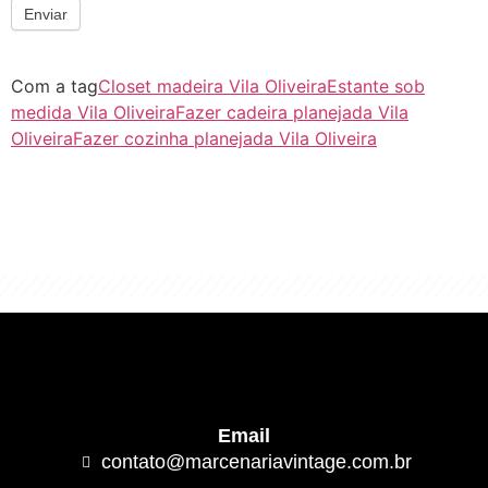
Enviar
Com a tag
Closet madeira Vila Oliveira
Estante sob
medida Vila Oliveira
Fazer cadeira planejada Vila
Oliveira
Fazer cozinha planejada Vila Oliveira
"Algo clássico e de excelente qualidade.
É com este conceito que trabalhamos."
Email
contato@marcenariavintage.com.br