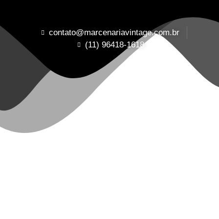
contato@marcenariavintage.com.br
(11) 96418-1618