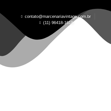
contato@marcenariavintage.com.br
(11) 96418-1618