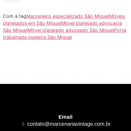
Com a tag
Marceneiro especializado São Miguel
Móveis
planejados em São Miguel
Móvel planejado advocacia
São Miguel
Móvel planejado advogado São Miguel
Porta
trabalhada madeira São Miguel
"Algo clássico e de excelente qualidade.
É com este conceito que trabalhamos."
Email
contato@marcenariavintage.com.br