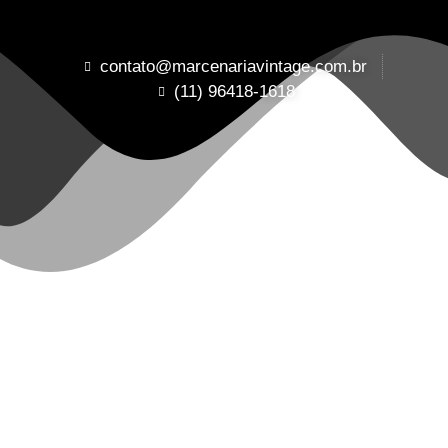
contato@marcenariavintage.com.br
(11) 96418-1618