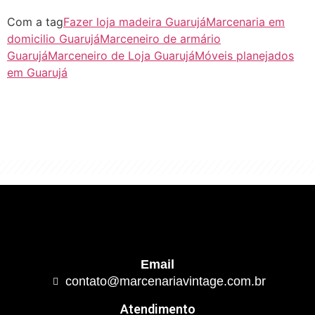
Com a tag
Fazer loja madeira Guarujá
Marcenaria em
domicilio Guarujá
Marceneiro de armário
Guarujá
Marceneiro de Loja Guarujá
Móveis planejados
em Guarujá
"Algo clássico e de excelente qualidade.
É com este conceito que trabalhamos."
Email
contato@marcenariavintage.com.br
Atendimento