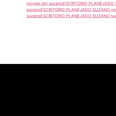
moveis em suzano
ESCRITORIO PLANEJADO S
suzano
ESCRITORIO PLANEJADO SUZANO mov
suzano
ESCRITORIO PLANEJADO SUZANO tud
"Algo clássico e de 