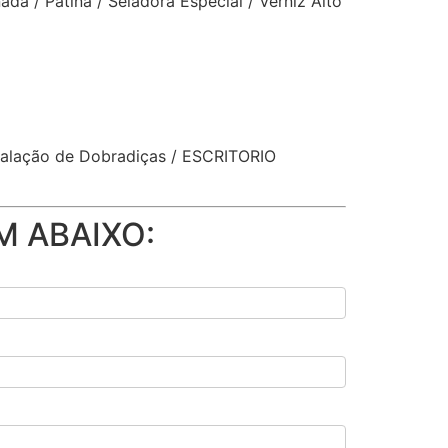
da / Patina / Seladora Especial / Verniz Alto
nstalação de Dobradiças / ESCRITORIO
M ABAIXO: