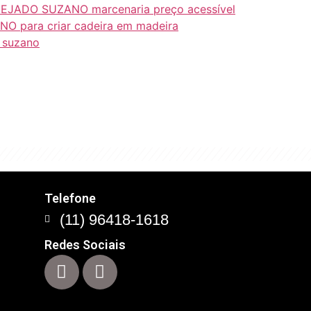
EJADO SUZANO marcenaria preço acessível
 para criar cadeira em madeira
m suzano
com este conceito que
Telefone
(11) 96418-1618
Redes Sociais