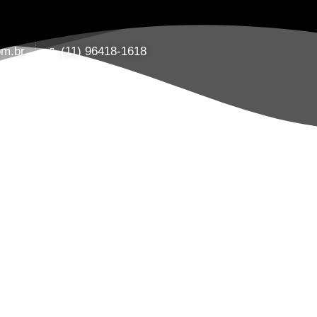
om.br
(11) 96418-1618