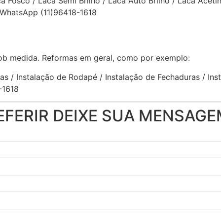
 Fosco / Laca Semi Brilho / Laca Auto Brilho / Laca Acetina
WhatsApp (11)96418-1618
ob medida. Reformas em geral, como por exemplo:
tas / Instalação de Rodapé / Instalação de Fechaduras / I
-1618
EFERIR DEIXE SUA MENSAGE