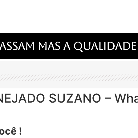
assam mas a qualidade
NEJADO SUZANO – What
ocê !