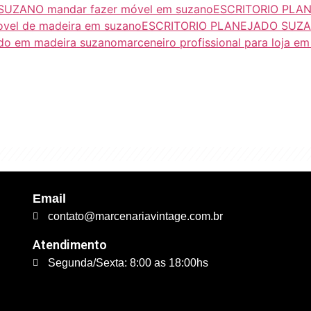
UZANO mandar fazer móvel em suzano
ESCRITORIO PLAN
el de madeira em suzano
ESCRITORIO PLANEJADO SUZANO
o em madeira suzano
marceneiro profissional para loja e
excelente qualidade. É 
trabalhamos."
Email
contato@marcenariavintage.com.br
Atendimento
Segunda/Sexta: 8:00 as 18:00hs